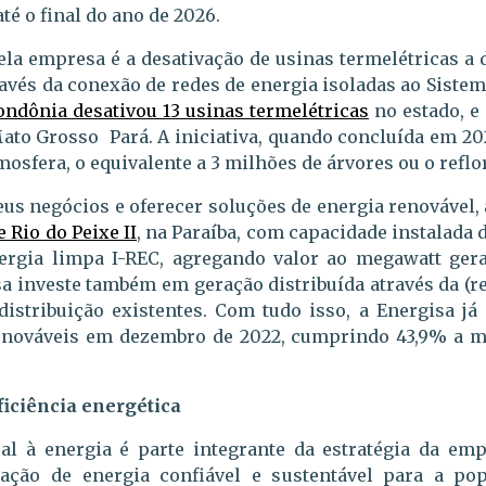
té o final do ano de 2026.
la empresa é a desativação de usinas termelétricas a d
avés da conexão de redes de energia isoladas ao Sistem
ondônia desativou 13 usinas termelétricas
no estado, e
ato Grosso Pará. A iniciativa, quando concluída em 202
osfera, o equivalente a 3 milhões de árvores ou o reflo
seus negócios e oferecer soluções de energia renovável
e Rio do Peixe II
, na Paraíba, com capacidade instalada
nergia limpa I-REC, agregando valor ao megawatt g
a investe também em geração distribuída através da (r
distribuição existentes. Com tudo isso, a Energisa j
renováveis em dezembro de 2022, cumprindo 43,9% a m
ficiência energética
l à energia é parte integrante da estratégia da emp
zação de energia confiável e sustentável para a po