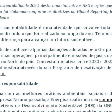
Sustentabilidade 2022, destacando iniciativas ASG e ações 
 foi elaborado conforme as diretrizes da Global Reporting Ini
dente
de sustentabilidade é uma atividade que envolve to
medir tudo o que foi realizado ao longo do ano. Tempo 
 diferença para alcançar um futuro sustentável.
dade de conhecer algumas das ações adotadas pelo Grupo
 suas operações, principalmente emissões de gases de e
o Norte do país. Com esta iniciativa, entre 2020 e 202
atmosfera através do seu Programa de desativação de
ui.
e responsabilidade
a com as melhores práticas ambientais, sociais e 
mpresa. No ano passado, a Energisa reafirmou seu
compr
jetivos de Desenvolvimento Sustentável (ODS) da ONU
nvolvimento econômico, redução das desigualdades, pro