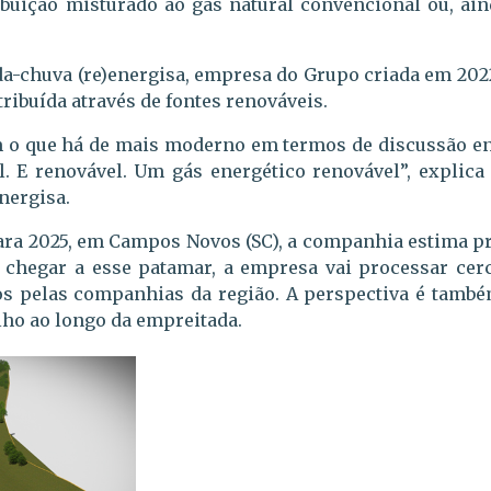
ibuição misturado ao gás natural convencional ou, ain
arda-chuva (re)energisa, empresa do Grupo criada em 202
ribuída através de fontes renováveis.
o que há de mais moderno em termos de discussão ener
. E renovável. Um gás energético renovável”, explica 
nergisa.
ra 2025, em Campos Novos (SC), a companhia estima pr
 chegar a esse patamar, a empresa vai processar cer
dos pelas companhias da região. A perspectiva é tamb
lho ao longo da empreitada.