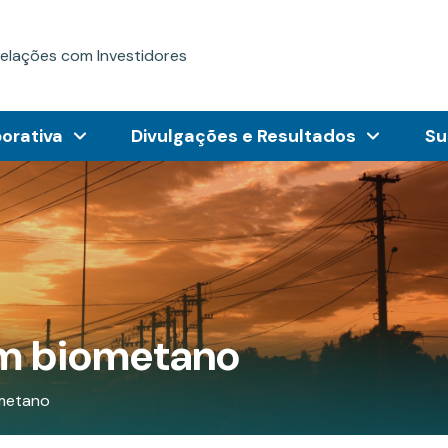
elações com Investidores
orativa
Divulgações e Resultados
Su
em biometano
ometano