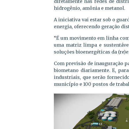
diretamente nas redes de distr
hidrogênio, amônia e metanol.
A iniciativa vai estar sob o gu
energia, oferecendo geração dist
“É um movimento em linha com 
uma matriz limpa e sustentável
soluções bioenergéticas da (re)e
Com previsão de inauguração pa
biometano diariamente. E, para
industriais, que serão forneci
município e 100 postos de traba