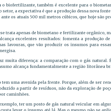
a o biofertilizante, também é excelente para o biomet
 setor, a expectativa é que a produção dessa nova font
ante os atuais 500 mil metros cúbicos, que hoje são pr
se trata apenas de biometano e fertilizante orgânico, 
alcança excelentes resultados: fomenta a produção d
 nas lavouras, que vão produzir os insumos para essas 
nergisa.
az muita diferença: a comparação com o gás natural. É
insumo alcança fundamentalmente a região litorânea br
 tem uma avenida pela frente. Porque, além de ser reno
oduzido a partir de resíduos, não da exploração de poç
por caminhões.
 exemplo, ter um posto de gás natural veicular em algun
 custa levar o insumo até lá. Mas o mesmo não se apli